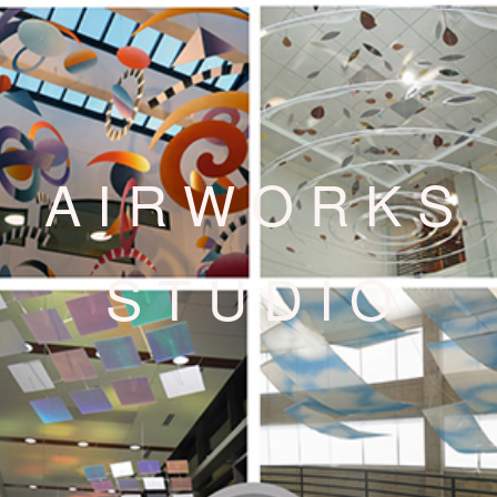
A I R W O R K S
S T U D I O